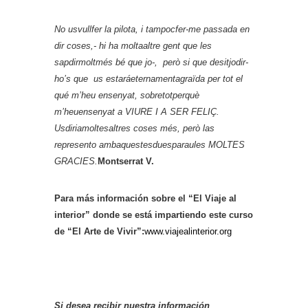
No usvullfer la pilota, i tampocfer-me passada en
dir coses,- hi ha molta
altre gent que les
sapdirmoltmés bé que jo-, però si que desitjodir-
ho’s que us estaráeternamentagraïda per tot el
qué m’heu ensenyat,
sobretotperquè
m’heuensenyat a VIURE I A SER FELIÇ.
Usdiriamoltesaltres coses més, però las
represento ambaquestesduesparaules MOLTES
GRACIES.
Montserrat V.
Para más información sobre el “El Viaje al
interior” donde se está impartiendo este curso
de “El Arte de Vivir”:
www.viajealinterior.org
Si desea recibir nuestra información