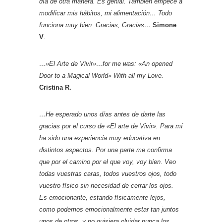
día de otra manera. Es genial. También empecé a
modificar mis hábitos, mi alimentación… Todo
funciona muy bien.
Gracias, Gracias…
Simone
V
.
…»El Arte de Vivir»…for me was: «An opened
Door to a Magical World» With all my Love.
Cristina R.
…He esperado unos días antes de darte las
gracias por el curso de «El arte de Vivir». Para mí
ha sido una experiencia muy educativa en
distintos aspectos. Por una parte me confirma
que por el camino por el que voy, voy bien. Veo
todas vuestras caras, todos vuestros ojos, todo
vuestro físico sin necesidad de cerrar los ojos.
Es emocionante, estando físicamente lejos,
como podemos emocionalmente estar tan juntos
unos de otros, y no quisiera olvidar nunca los