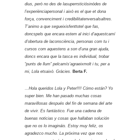
dius, però no des de lasuperrsticiósinódes de
l’experiènciapersonal i això es el que et dona
força, convenciment i credibilitatenversalsaltres.
T’animo a que segueixisfenttotel que fas,
doncspels que encara estem al inici d’aquestcamí
d’obertura de laconsciència, personas com tu i
cursos com aquestens a son d’una gran ajuda,
doncs encara que la tasca es individual, trobar
“punts de llum” pelcamís’agraeixmolt i tu, per a
mi, Lola etsaixò. Gràcies.
Berta F.
…Hola queridos Lola y Peter!!!! Cómo están? Yo
super bien. Me han pasado muchas cosas
maravillosas después del fin de semana del arte
de vivir. Es fantástico. Fue una cadena de
buenas noticias y cosas que hallaban solución
que no os lo imagináis. Estoy muy feliz, os
agradezco mucho. La próxima vez que nos