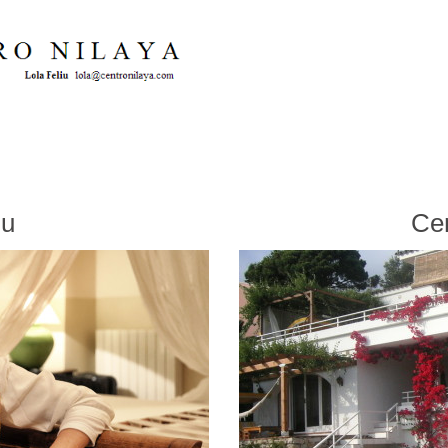
iu
Cen